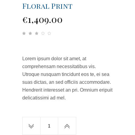
Floral Print
€
1,409.00
Rated
1
3.00
out
of
5
based
on
customer
Lorem ipsum dolor sit amet, at
rating
comprehensam necessitatibus vis.
Utroque nusquam tincidunt eos te, ei sea
suas dictas, an sed officiis accommodare.
Hendrerit interesset an pri. Omnium eripuit
delicatissimi ad mel.
Floral
Print