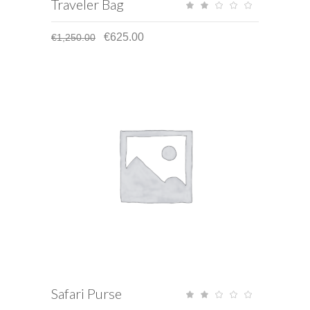
Traveler Bag
Rat
2.00
out
of
€
625.00
€
1,250.00
5
ADD TO CART
Safari Purse
Rat
2.00
out