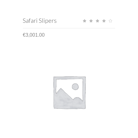
ADD TO CART
Safari Slipers
Rat
4.00
out
of 5
€
3,001.00