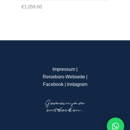
of
€
1,059.00
5
Impressum
|
Reisebüro-Webseite
|
Facebook
|
Instagram
Gemeinsam
entdecken.